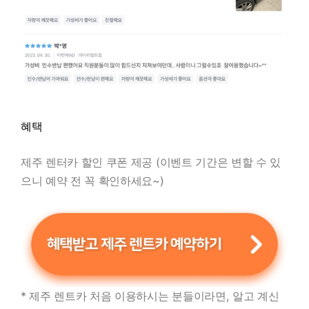
혜택
제주 렌터카 할인 쿠폰 제공 (이벤트 기간은 변할 수 있
으니 예약 전 꼭 확인하세요~)
* 제주 렌트카 처음 이용하시는 분들이라면, 알고 계신