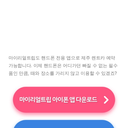
마이리얼트립도 핸드폰 전용 앱으로 제주 렌트카 예약
가능합니다. 이제 핸드폰은 어디가던 빠질 수 없는 필수
품인 만큼, 때와 장소를 가리지 않고 이용할 수 있겠죠?