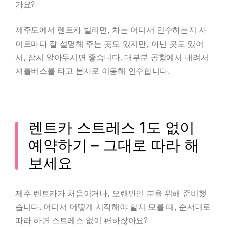
가요?
제주도에서 렌트카 빌리면, 차는 어디서 인수하는지 사
이트마다 잘 설명해 주는 곳도 있지만, 아닌 곳도 있어
서, 잠시 알아두시면 좋습니다. 대부분 공항에서 내려서
셔틀버스를 타고 본사로 이동해 인수합니다.
렌트카 스트레스 1도 없이
예약하기 – 그대로 따라 해
보세요
제주 렌트카가 처음이거나, 오랜만인 분을 위해 준비했
습니다. 어디서 어떻게 시작해야 할지 모를 때, 순서대로
따라 하면 스트레스 없이 편하잖아요?