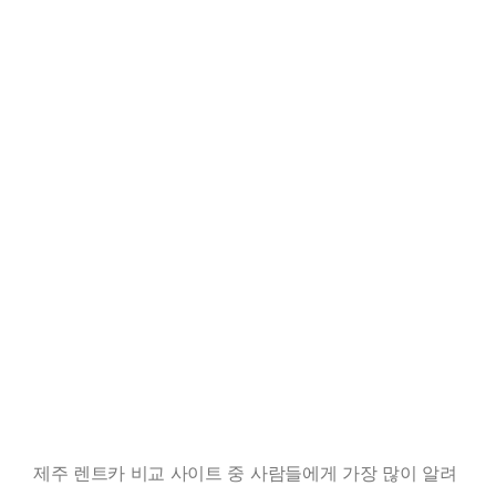
제주 렌트카 비교 사이트 중 사람들에게 가장 많이 알려