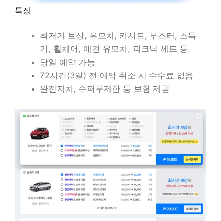
특징
최저가 보상, 유모차, 카시트, 부스터, 소독
기, 휠체어, 애견 유모차, 피크닉 세트 등
당일 예약 가능
72시간(3일) 전 예약 취소 시 수수료 없음
완전자차, 슈퍼무제한 등 보험 제공