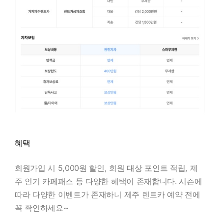
혜택
회원가입 시 5,000원 할인, 회원 대상 포인트 적립, 제
주 인기 카페패스 등 다양한 혜택이 존재합니다. 시즌에
따라 다양한 이벤트가 존재하니 제주 렌트카 예약 전에
꼭 확인하세요~