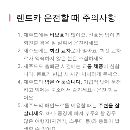
렌트카 운전할 때 주의사항
제주도에는
비보호
가 많아요. 신호등 없이 좌
회전할 경우 잘 살펴서 운전하세요.
제주도에는
회전 교차로
가 많아요. 회전 교차
로가 익숙하지 않은 분은 조심하세요.
제주도도 출퇴근 시간에는
교통 체증
이 심합
니다. 렌트카 반납 시 시간 넉넉하게 두세요.
제주도의
밤은 어둡습니다.
가급적 낮에 운전
하고 밤에는 숙소에서 즐기세요~ 운전 힘들
어요.
제주도의 해안도로를 이용할 때는
주변을 잘
살피세요
. 바다 풍경에 빠져 부주의할 경우
많은 여행자(자전거, 스쿠터 등)와 충돌이 발
생할 수 있어요.