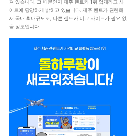
져 있습니다. 그 때문인지 제주 렌트카 1위 업체라고 사
이트에 당당하게 밝히고 있습니다. 제주 렌트카 관련해
서 국내 최대규모로, 다른 렌트카 비교 사이트가 필요 없
을 정도입니다.