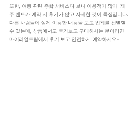
또한, 여행 관련 종합 서비스다 보니 이용객이 많아, 제
주 렌트카 예약 시 후기가 많고 자세한 것이 특징입니다.
다른 사람들이 실제 이용한 내용을 보고 업체를 선별할
수 있는데, 상품에서도 후기보고 구매하시는 분이라면
마이리얼트립에서 후기 보고 안전하게 예약하세요~