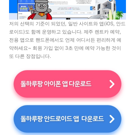
저의 선택의 기준이 되었던, 일반 사이트와 앱(iOS, 안드
로이드)도 함께 운영하고 있습니다. 제주 렌트카 예약,
전용 앱으로 핸드폰에서도 언제 어디서든 편리하게 예
약하세요~ 회원 가입 없이 3초 만에 예약 가능한 것이
또 다른 장점입니다.