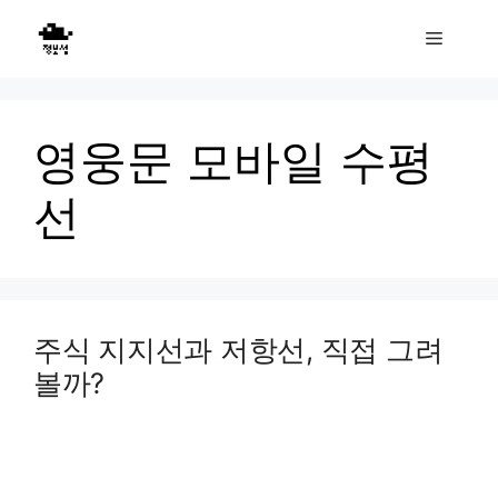
Skip
Menu
to
content
영웅문 모바일 수평
선
주식 지지선과 저항선, 직접 그려
볼까?