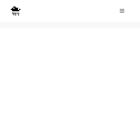
Skip
Menu
to
content