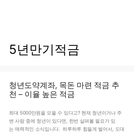
5년만기적금
청년도약계좌, 목돈 마련 적금 추
천 – 이율 높은 적금
최대 5000만원을 모을 수 있다고? 현재 청년이거나 주
변 사람 중에 청년이 있다면, 한번 살펴볼 필요가 있
는 매력적인 소식입니다. 하루하루 힘들게 벌어서, 도대